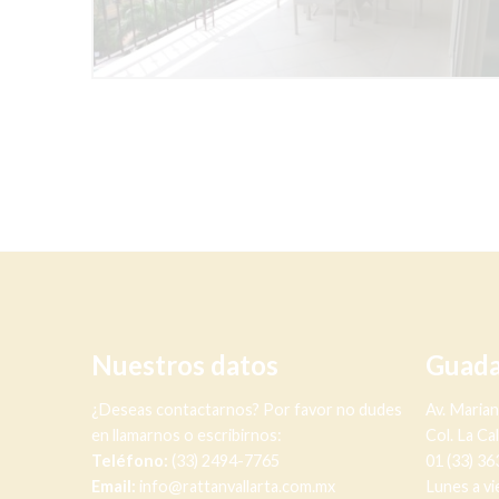
Nuestros datos
Guada
¿Deseas contactarnos? Por favor no dudes
Av. Maria
en llamarnos o escribirnos:
Col. La Ca
Teléfono:
(33) 2494-7765
01 (33) 3
Email:
info@rattanvallarta.com.mx
Lunes a vi