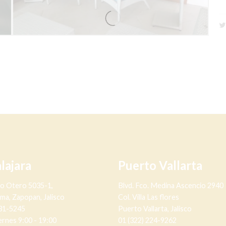
lajara
Puerto Vallarta
no Otero 5035-1,
Blvd. Fco. Medina Ascencio 2940
lma, Zapopan, Jalisco
Col. Villa Las flores
631-5245
Puerto Vallarta, Jalisco
ernes 9:00 - 19:00
01 (322) 224-9262