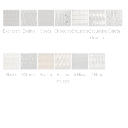
Expresso
Encino
Cocoa
Chocolate
Capuccino
Capuccino
Cajeta
Grueso
Blanco
Bitono
Bambú
Bambú
6 Hilos
2 Hilos
grueso