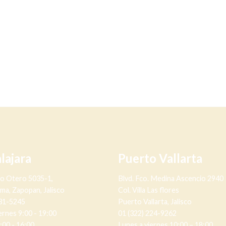
lajara
Puerto Vallarta
no Otero 5035-1,
Blvd. Fco. Medina Ascencio 2940
lma, Zapopan, Jalisco
Col. Villa Las flores
631-5245
Puerto Vallarta, Jalisco
ernes 9:00 - 19:00
01 (322) 224-9262
:00 - 16:00
Lunes a viernes 10:00 – 18:00