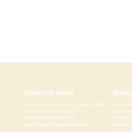
Nuestros datos
Guada
¿Deseas contactarnos? Por favor no dudes
Av. Maria
en llamarnos o escribirnos:
Col. La Ca
Teléfono:
(33) 2494-7765
01 (33) 3
Email:
info@rattanvallarta.com.mx
Lunes a vi
Sábado 10