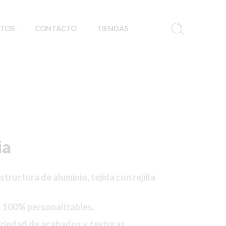
TOS
CONTACTO
TIENDAS
ia
tructura de aluminio, tejida con rejilla
s 100% personalizables.
riedad de acabados y texturas.