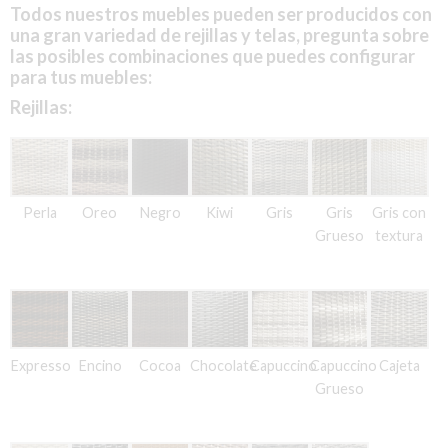
Todos nuestros muebles pueden ser producidos con
una gran variedad de rejillas y telas, pregunta sobre
las posibles combinaciones que puedes configurar
para tus muebles:
Rejillas:
Perla
Oreo
Negro
Kiwi
Gris
Gris
Gris con
Grueso
textura
Expresso
Encino
Cocoa
Chocolate
Capuccino
Capuccino
Cajeta
Grueso