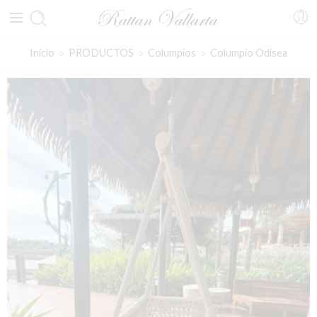
Inicio
PRODUCTOS
Columpios
Columpio Odisea