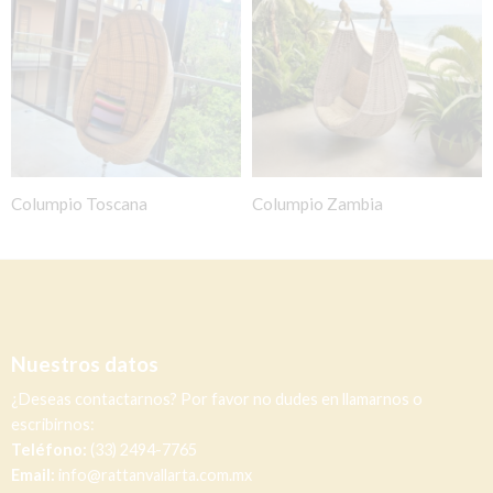
Columpio Toscana
Columpio Zambia
Nuestros datos
¿Deseas contactarnos? Por favor no dudes en llamarnos o
escribirnos:
Teléfono:
(33) 2494-7765
Email:
info@rattanvallarta.com.mx