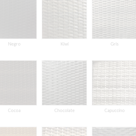
Negro
Kiwi
Gris
Cocoa
Chocolate
Capuccino