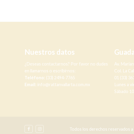
Nuestros datos
Guada
¿Deseas contactarnos? Por favor no dudes
Av. Maria
en llamarnos o escribirnos:
Col. La Ca
Teléfono:
(33) 2494-7765
01 (33) 3
Email:
info@rattanvallarta.com.mx
Lunes a vi
Sábado 10
Todos los derechos reservados a R