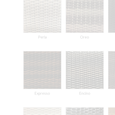
Perla
Oreo
Expresso
Encino