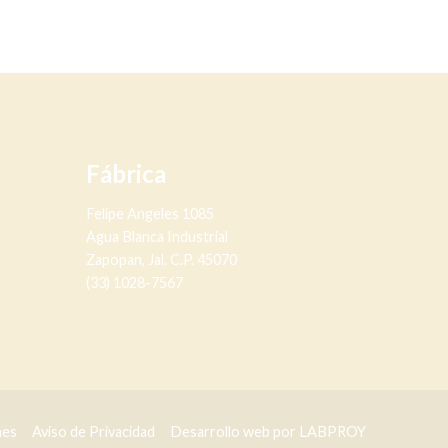
Fábrica
Felipe Angeles 1085
Agua Blanca Industrial
Zapopan, Jal. C.P. 45070
(33) 1028-7567
nes
Aviso de Privacidad
Desarrollo web por LABPROY