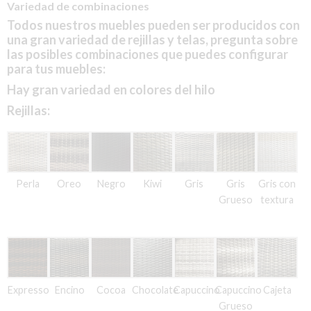
Variedad de combinaciones
Todos nuestros muebles pueden ser producidos con
una gran variedad de rejillas y telas, pregunta sobre
las posibles combinaciones que puedes configurar
para tus muebles:
Hay gran variedad en colores del hilo
Rejillas:
Perla
Oreo
Negro
Kiwi
Gris
Gris
Gris con
Grueso
textura
Expresso
Encino
Cocoa
Chocolate
Capuccino
Capuccino
Cajeta
Grueso