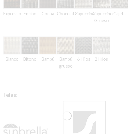
Expresso
Encino
Cocoa
Chocolate
Capuccino
Capuccino
Cajeta
Grueso
Blanco
Bitono
Bambú
Bambú
6 Hilos
2 Hilos
grueso
Telas: