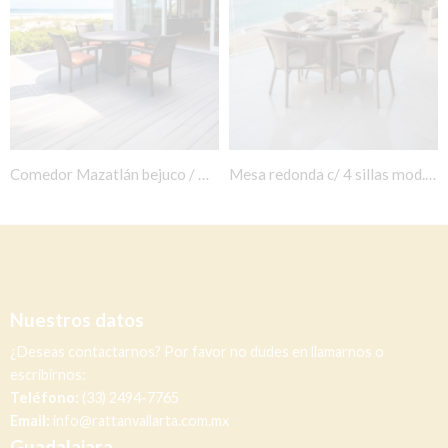
Comedor Mazatlán bejuco / Mesa redonda 4 Plazas
Mesa redonda c/ 4 sillas mod. Palapa
Nuestros datos
¿Deseas contactarnos? Por favor no dudes en llamarnos o
escribirnos:
Teléfono:
(33) 2494-7765
Email:
info@rattanvallarta.com.mx
Guadalajara