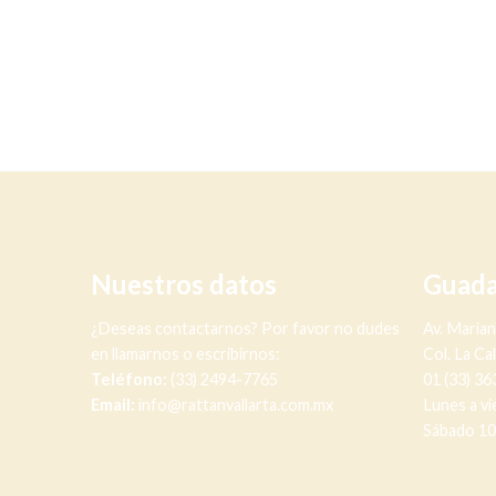
Nuestros datos
Guada
¿Deseas contactarnos? Por favor no dudes
Av. Maria
en llamarnos o escribirnos:
Col. La Ca
Teléfono:
(33) 2494-7765
01 (33) 3
Email:
info@rattanvallarta.com.mx
Lunes a vi
Sábado 10