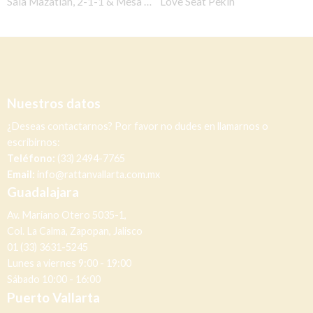
Sala Mazatlán, 2-1-1 & Mesa de centro
Love Seat Pekín
Nuestros datos
¿Deseas contactarnos? Por favor no dudes en llamarnos o
escribirnos:
Teléfono:
(33) 2494-7765
Email:
info@rattanvallarta.com.mx
Guadalajara
Av. Mariano Otero 5035-1,
Col. La Calma, Zapopan, Jalisco
01 (33) 3631-5245
Lunes a viernes 9:00 - 19:00
Sábado 10:00 - 16:00
Puerto Vallarta