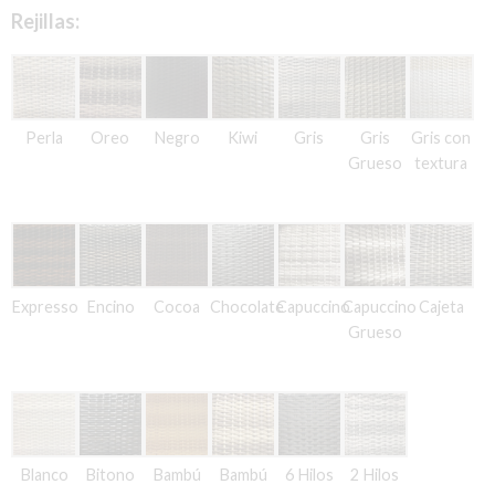
Rejillas:
Perla
Oreo
Negro
Kiwi
Gris
Gris
Gris con
Grueso
textura
Expresso
Encino
Cocoa
Chocolate
Capuccino
Capuccino
Cajeta
Grueso
Blanco
Bitono
Bambú
Bambú
6 Hilos
2 Hilos