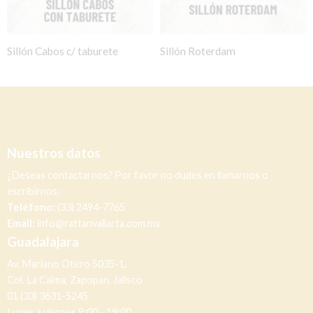
Sillón Cabos c/ taburete
Sillón Roterdam
Nuestros datos
¿Deseas contactarnos? Por favor no dudes en llamarnos o
escribirnos:
Teléfono:
(33) 2494-7765
Email:
info@rattanvallarta.com.mx
Guadalajara
Av. Mariano Otero 5035-1,
Col. La Calma, Zapopan, Jalisco
01 (33) 3631-5245
Lunes a viernes 9:00 - 19:00