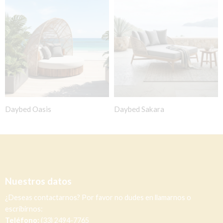
Daybed Oasis
Daybed Sakara
Nuestros datos
¿Deseas contactarnos? Por favor no dudes en llamarnos o
escribirnos:
Teléfono:
(33) 2494-7765