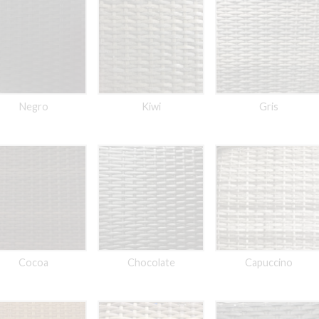
Negro
Kiwi
Gris
Cocoa
Chocolate
Capuccino