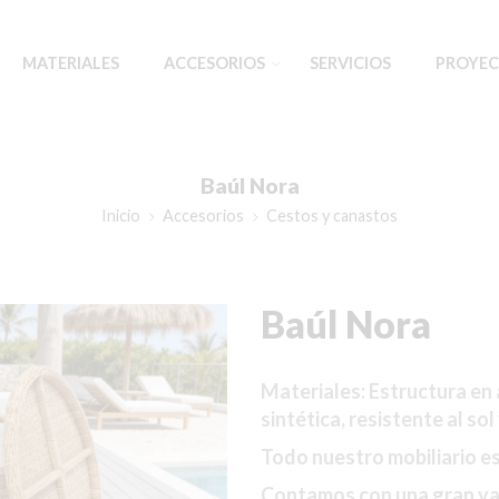
MATERIALES
ACCESORIOS
SERVICIOS
PROYEC
Baúl Nora
Inicio
Accesorios
Cestos y canastos
Baúl Nora
Materiales:
Estructura en a
sintética,
resistente al sol 
Todo nuestro mobiliario e
Contamos con una gran vari