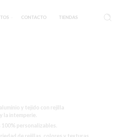
TOS
CONTACTO
TIENDAS
luminio y tejido con rejilla
y la intemperie.
s 100% personalizables.
edad de rejillas, colores y texturas.