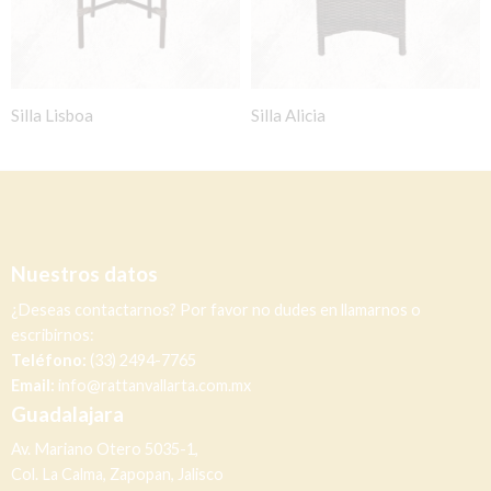
Silla Lisboa
Silla Alicia
Nuestros datos
¿Deseas contactarnos? Por favor no dudes en llamarnos o
escribirnos:
Teléfono:
(33) 2494-7765
Email:
info@rattanvallarta.com.mx
Guadalajara
Av. Mariano Otero 5035-1,
Col. La Calma, Zapopan, Jalisco