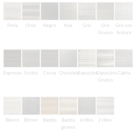
Perla
Oreo
Negro
Kiwi
Gris
Gris
Gris con
Grueso
textura
Expresso
Encino
Cocoa
Chocolate
Capuccino
Capuccino
Cajeta
Grueso
Blanco
Bitono
Bambú
Bambú
6 Hilos
2 Hilos
grueso